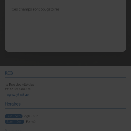
*Ces champs sont obligatoires
SARL R C B s'engage à ce que la collecte et le traitement de vos
données, effectués à partir de notre site
rcb-froid.com
, soient
conformes au règlement général sur la protection des données
(RGPD) et à la loi Informatique et Libertés. Pour connaître et exercer
vos droits, notamment de retrait de votre consentement à l'utilisation
des données collectées par ce formulaire, ou à vous inscrire sur la
liste d'opposition au démarchage téléphonique, veuillez consulter
notre
politique de confidentialité
RCB
32 Rue des Alleluias
77120
MOUROUX
09 74 56 08 42
Horaires
Lun - Ven
09h - 18h
Sam - Dim
Fermé